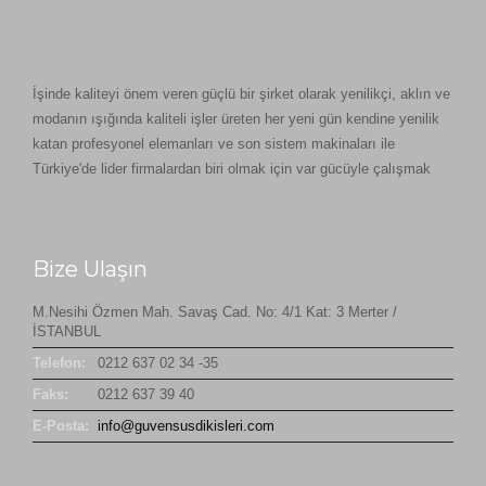
İşinde kaliteyi önem veren güçlü bir şirket olarak yenilikçi, aklın ve
modanın ışığında kaliteli işler üreten her yeni gün kendine yenilik
katan profesyonel elemanları ve son sistem makinaları ile
Türkiye'de lider firmalardan biri olmak için var gücüyle çalışmak
Bize Ulaşın
M.Nesihi Özmen Mah. Savaş Cad. No: 4/1 Kat: 3 Merter /
İSTANBUL
Telefon:
0212 637 02 34 -35
Faks:
0212 637 39 40
E-Posta:
info@guvensusdikisleri.com