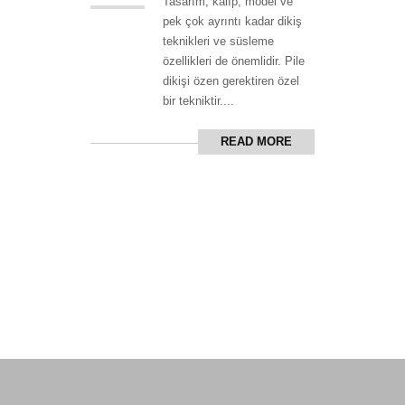
Tasarım, kalıp, model ve
pek çok ayrıntı kadar dikiş
teknikleri ve süsleme
özellikleri de önemlidir. Pile
dikişi özen gerektiren özel
bir tekniktir....
READ MORE