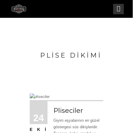
PLISE DIKIMI
Pliseciler
24
Giyim eşyalarının en güzel
göstergesi süs dikişleridir.
EKI