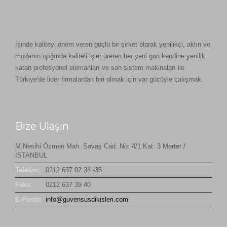
İşinde kaliteyi önem veren güçlü bir şirket olarak yenilikçi, aklın ve
modanın ışığında kaliteli işler üreten her yeni gün kendine yenilik
katan profesyonel elemanları ve son sistem makinaları ile
Türkiye'de lider firmalardan biri olmak için var gücüyle çalışmak
Bize Ulaşın
M.Nesihi Özmen Mah. Savaş Cad. No: 4/1 Kat: 3 Merter /
İSTANBUL
Telefon:
0212 637 02 34 -35
Faks:
0212 637 39 40
E-Posta:
info@guvensusdikisleri.com