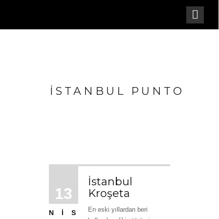
İSTANBUL PUNTO
İstanbul
13
Kroşeta
En eski yıllardan beri
NIS