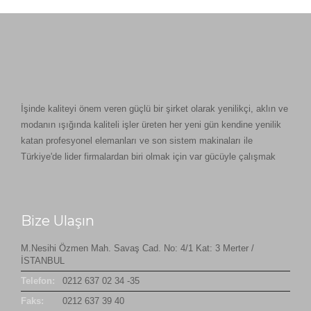
İşinde kaliteyi önem veren güçlü bir şirket olarak yenilikçi, aklın ve
modanın ışığında kaliteli işler üreten her yeni gün kendine yenilik
katan profesyonel elemanları ve son sistem makinaları ile
Türkiye'de lider firmalardan biri olmak için var gücüyle çalışmak
Bize Ulaşın
M.Nesihi Özmen Mah. Savaş Cad. No: 4/1 Kat: 3 Merter /
İSTANBUL
Telefon:
0212 637 02 34 -35
Faks:
0212 637 39 40