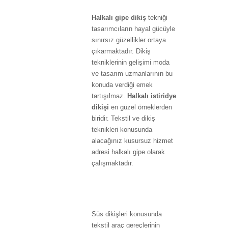
Halkalı gipe dikiş
tekniği
tasarımcıların hayal gücüyle
sınırsız güzellikler ortaya
çıkarmaktadır. Dikiş
tekniklerinin gelişimi moda
ve tasarım uzmanlarının bu
konuda verdiği emek
tartışılmaz.
Halkalı istiridye
dikişi
en güzel örneklerden
biridir. Tekstil ve dikiş
teknikleri konusunda
alacağınız kusursuz hizmet
adresi halkalı gipe olarak
çalışmaktadır.
Halkalı Süs
Dikişleri Farkı
Süs dikişleri konusunda
tekstil araç gereçlerinin