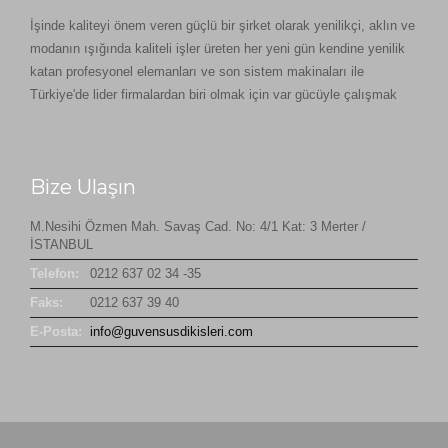
İşinde kaliteyi önem veren güçlü bir şirket olarak yenilikçi, aklın ve
modanın ışığında kaliteli işler üreten her yeni gün kendine yenilik
katan profesyonel elemanları ve son sistem makinaları ile
Türkiye'de lider firmalardan biri olmak için var gücüyle çalışmak
Bize Ulaşın
M.Nesihi Özmen Mah. Savaş Cad. No: 4/1 Kat: 3 Merter /
İSTANBUL
Telefon:
0212 637 02 34 -35
Faks:
0212 637 39 40
E-Posta:
info@guvensusdikisleri.com