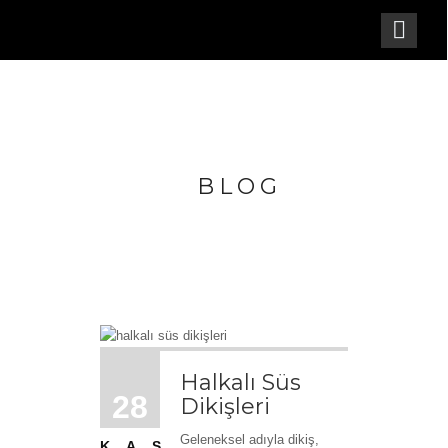
BLOG
Halkalı Süs
28
Dikişleri
Geleneksel adıyla dikiş,
KAS