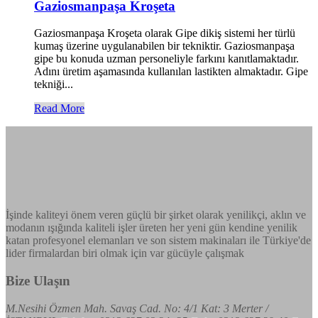
Gaziosmanpaşa Kroşeta
Gaziosmanpaşa Kroşeta olarak Gipe dikiş sistemi her türlü
kumaş üzerine uygulanabilen bir tekniktir. Gaziosmanpaşa
gipe bu konuda uzman personeliyle farkını kanıtlamaktadır.
Adını üretim aşamasında kullanılan lastikten almaktadır. Gipe
tekniği...
Read More
İşinde kaliteyi önem veren güçlü bir şirket olarak yenilikçi, aklın ve
modanın ışığında kaliteli işler üreten her yeni gün kendine yenilik
katan profesyonel elemanları ve son sistem makinaları ile Türkiye'de
lider firmalardan biri olmak için var gücüyle çalışmak
Bize Ulaşın
M.Nesihi Özmen Mah. Savaş Cad. No: 4/1 Kat: 3 Merter /