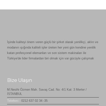
İşinde kaliteyi önem veren güçlü bir şirket olarak yenilikçi, aklın ve
modanın ışığında kaliteli işler üreten her yeni gün kendine yenilik
katan profesyonel elemanları ve son sistem makinaları ile
Türkiye'de lider firmalardan biri olmak için var gücüyle çalışmak
Bize Ulaşın
M.Nesihi Özmen Mah. Savaş Cad. No: 4/1 Kat: 3 Merter /
İSTANBUL
Telefon:
0212 637 02 34 -35