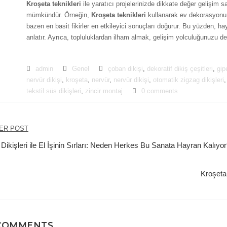
Kroşeta teknikleri
ile yaratıcı projelerinizde dikkate değer gelişim sa
mümkündür. Örneğin,
Kroşeta teknikleri
kullanarak ev dekorasyonuna
bazen en basit fikirler en etkileyici sonuçları doğurur. Bu yüzden, ha
anlatır. Ayrıca, topluluklardan ilham almak, gelişim yolculuğunuzu de
admin
Genel
çoban dikişi
,
dekoratif dikiş çeşitleri
,
gip
nervür dikişi
,
kroşeta
,
nervür
,
nervür dikişi
,
otomatik zigzag dikişleri
tekstil süs dikişleri
,
zincir montaj
0 comments
zı
ER POST
ezinmesi
Dikişleri ile El İşinin Sırları: Neden Herkes Bu Sanata Hayran Kalıyo
Kroşeta
COMMENTS