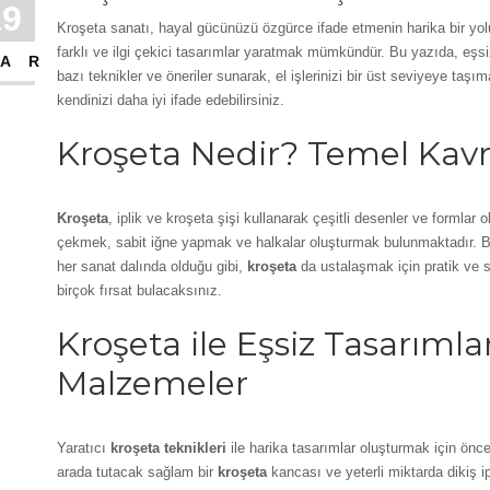
19
Kroşeta sanatı, hayal gücünüzü özgürce ifade etmenin harika bir yol
farklı ve ilgi çekici tasarımlar yaratmak mümkündür. Bu yazıda, eşsi
AR
bazı teknikler ve öneriler sunarak, el işlerinizi bir üst seviyeye ta
kendinizi daha iyi ifade edebilirsiniz.
Kroşeta Nedir? Temel Kavr
Kroşeta
, iplik ve kroşeta şişi kullanarak çeşitli desenler ve formlar
çekmek, sabit iğne yapmak ve halkalar oluşturmak bulunmaktadır. 
her sanat dalında olduğu gibi,
kroşeta
da ustalaşmak için pratik ve sab
birçok fırsat bulacaksınız.
Kroşeta ile Eşsiz Tasarımlar
Malzemeler
Yaratıcı
kroşeta teknikleri
ile harika tasarımlar oluşturmak için öncel
arada tutacak sağlam bir
kroşeta
kancası ve yeterli miktarda dikiş ip