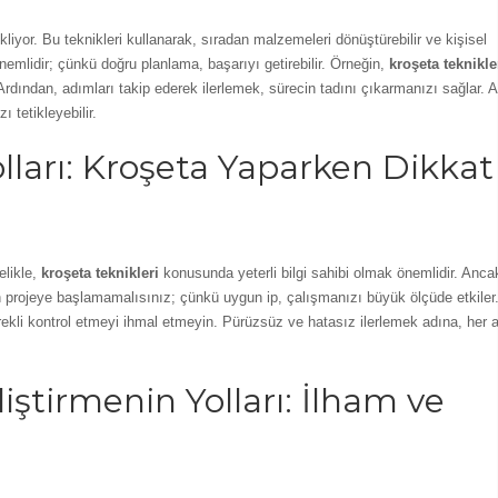
kliyor. Bu teknikleri kullanarak, sıradan malzemeleri dönüştürebilir ve kişisel
önemlidir; çünkü doğru planlama, başarıyı getirebilir. Örneğin,
kroşeta teknikle
Ardından, adımları takip ederek ilerlemek, sürecin tadını çıkarmanızı sağlar. 
 tetikleyebilir.
ları: Kroşeta Yaparken Dikkat
elikle,
kroşeta teknikleri
konusunda yeterli bilgi sahibi olmak önemlidir. Anca
adan projeye başlamamalısınız; çünkü uygun ip, çalışmanızı büyük ölçüde etkiler
rekli kontrol etmeyi ihmal etmeyin. Pürüzsüz ve hatasız ilerlemek adına, her
liştirmenin Yolları: İlham ve