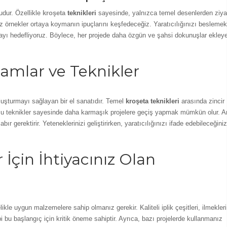
udur. Özellikle
kroşeta
teknikleri
sayesinde, yalnızca temel desenlerden ziy
z örnekler ortaya koymanın ipuçlarını keşfedeceğiz. Yaratıcılığınızı beslemek
şımayı hedefliyoruz. Böylece, her projede daha özgün ve şahsi dokunuşlar ekley
amlar ve Teknikler
 oluşturmayı sağlayan bir el sanatıdır. Temel
kroşeta teknikleri
arasında zincir
Bu teknikler sayesinde daha karmaşık projelere geçiş yapmak mümkün olur. A
ır gerektirir. Yeteneklerinizi geliştirirken, yaratıcılığınızı ifade edebileceğiniz
 İçin İhtiyacınız Olan
ikle uygun malzemelere sahip olmanız gerekir. Kaliteli iplik çeşitleri, ilmekleri
i bu başlangıç için kritik öneme sahiptir. Ayrıca, bazı projelerde kullanmanız