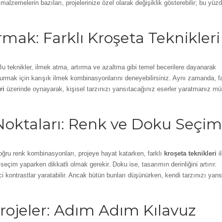
malzemelerin bazıları, projelerinize özel olarak değişiklik gösterebilir; bu yüz
armak: Farklı Kroşeta Teknikleri
. Bu teknikler, ilmek atma, artırma ve azaltma gibi temel becerilere dayanarak
rmak için karışık ilmek kombinasyonlarını deneyebilirsiniz. Aynı zamanda, fa
ri
üzerinde oynayarak, kişisel tarzınızı yansıtacağınız eserler yaratmanız m
oktaları: Renk ve Doku Seçim
ğru renk kombinasyonları, projeye hayat katarken, farklı
kroşeta teknikleri
i
seçim yaparken dikkatli olmak gerekir. Doku ise, tasarımın derinliğini artırır.
ici kontrastlar yaratabilir. Ancak bütün bunları düşünürken, kendi tarzınızı yan
 Projeler: Adım Adım Kılavuz