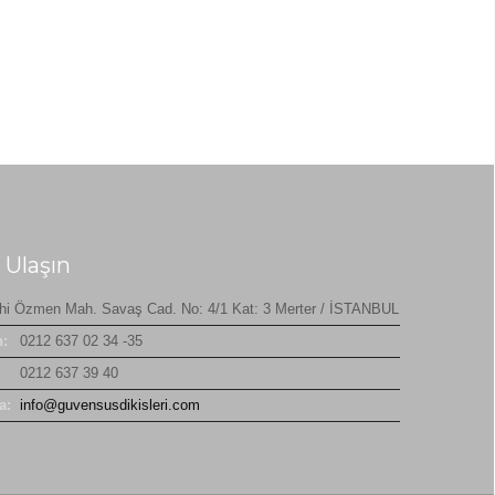
 Ulaşın
hi Özmen Mah. Savaş Cad. No: 4/1 Kat: 3 Merter / İSTANBUL
n:
0212 637 02 34 -35
0212 637 39 40
a:
info@guvensusdikisleri.com