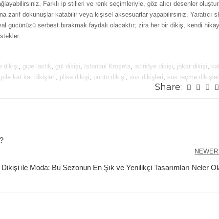
ğlayabilirsiniz. Farklı ip stilleri ve renk seçimleriyle, göz alıcı desenler oluşt
 zarif dokunuşlar katabilir veya kişisel aksesuarlar yapabilirsiniz. Yaratıcı s
yal gücünüzü serbest bırakmak faydalı olacaktır; zira her bir dikiş, kendi hikay
stekler.
e dikişi
,
gipe lastik
,
gül dikişi
,
İstanbul Kroşeta
,
istiridye dikişi
,
jakar dikişi
,
ka
,
pile kat kat dikişleri
,
plise dikişi
,
punto dikişi
,
süs dikişleri
,
süs reçme dikişler
Share:
r?
NEWER
 Dikişi ile Moda: Bu Sezonun En Şık ve Yenilikçi Tasarımları Neler O