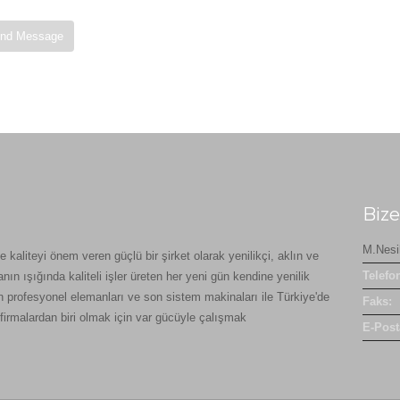
Bize
M.Nesi
e kaliteyi önem veren güçlü bir şirket olarak yenilikçi, aklın ve
Telefo
ın ışığında kaliteli işler üreten her yeni gün kendine yenilik
n profesyonel elemanları ve son sistem makinaları ile Türkiye'de
Faks:
r firmalardan biri olmak için var gücüyle çalışmak
E-Post