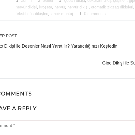
admin
Genel
çoban dikişi
,
dekoratif dikiş çeşitleri
,
gip
nervür dikişi
,
kroşeta
,
nervür
,
nervür dikişi
,
otomatik zigzag dikişleri
tekstil süs dikişleri
,
zincir montaj
0 comments
zı
ER POST
ezinmesi
o Dikişi ile Desenler Nasıl Yaratılır? Yaratıcılığınızı Keşfedin
Gipe Dikişi ile 
COMMENTS
AVE A REPLY