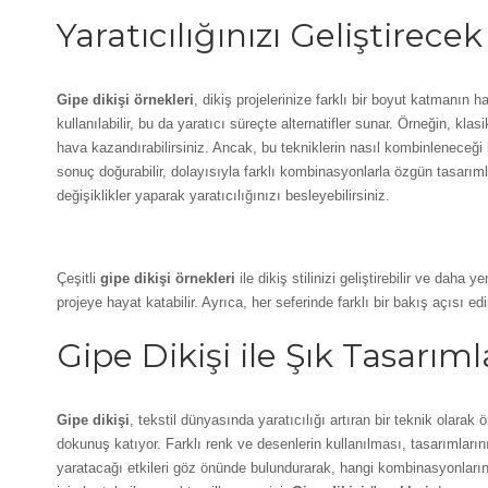
Yaratıcılığınızı Geliştirecek
Gipe dikişi örnekleri
, dikiş projelerinize farklı bir boyut katmanın
kullanılabilir, bu da yaratıcı süreçte alternatifler sunar. Örneğin, kla
hava kazandırabilirsiniz. Ancak, bu tekniklerin nasıl kombinleneceği
sonuç doğurabilir, dolayısıyla farklı kombinasyonlarla özgün tasar
değişiklikler yaparak yaratıcılığınızı besleyebilirsiniz.
Farklı Gipe Dikişi Yöntemleri
Çeşitli
gipe dikişi örnekleri
ile dikiş stilinizi geliştirebilir ve daha ye
projeye hayat katabilir. Ayrıca, her seferinde farklı bir bakış açısı edin
Gipe Dikişi ile Şık Tasarım
Gipe dikişi
, tekstil dünyasında yaratıcılığı artıran bir teknik olarak
dokunuş katıyor. Farklı renk ve desenlerin kullanılması, tasarımların
yaratacağı etkileri göz önünde bulundurarak, hangi kombinasyonların da