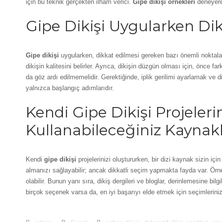
için bu teknik gerçekten ilham verici.
Gipe dikişi örnekleri
deneyerek
Gipe Dikişi Uygularken Di
Gipe dikişi
uygularken, dikkat edilmesi gereken bazı önemli noktal
dikişin kalitesini belirler. Ayrıca, dikişin düzgün olması için, önce far
da göz ardı edilmemelidir. Gerektiğinde, iplik gerilimi ayarlamak ve d
yalnızca başlangıç adımlarıdır.
Kendi Gipe Dikişi Projeleri
Kullanabileceğiniz Kaynak
Kendi
gipe dikişi
projelerinizi oluştururken, bir dizi kaynak sizin için
almanızı sağlayabilir; ancak dikkatli seçim yapmakta fayda var. Ör
olabilir. Bunun yanı sıra, dikiş dergileri ve bloglar, derinlemesine bil
birçok seçenek varsa da, en iyi başarıyı elde etmek için seçimleriniz