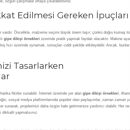
, özgün çalışmalar ortaya çıkarabilirsiniz.
kkat Edilmesi Gereken İpuçları
ar vardır. Öncelikle, malzeme seçimi büyük önem taşır; çünkü doğru kumaş tü
klı
gipe dikişi örnekleri
üzerinde pratik yapmak faydalı olacaktır. Makine ayar
ikiş hızı üzerinde oynamak, sonuçları ciddi şekilde etkileyebilir. Ancak, bunlar
nizi Tasarlarken
lar
 harika fikirler sunabilir. İnternet üzerinde yer alan
gipe dikişi örnekleri
, ilham
neğin, sosyal medya platformlarında popüler olan paylaşımlar, zaman zaman ya
giler sunarak, projelerinizi daha özgün hale getirmenize yardımcı olabilir. Her n
i dikkatli yapmalısınız.