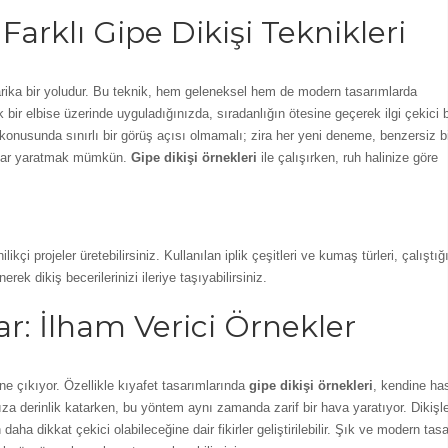
 Farklı Gipe Dikişi Teknikleri
 harika bir yoludur. Bu teknik, hem geleneksel hem de modern tasarımlarda
sik bir elbise üzerinde uyguladığınızda, sıradanlığın ötesine geçerek ilgi çekici b
 konusunda sınırlı bir görüş açısı olmamalı; zira her yeni deneme, benzersiz b
ımlar yaratmak mümkün.
Gipe dikişi örnekleri
ile çalışırken, ruh halinize göre
nilikçi projeler üretebilirsiniz. Kullanılan iplik çeşitleri ve kumaş türleri, çalıştığ
erek dikiş becerilerinizi ileriye taşıyabilirsiniz.
lar: İlham Verici Örnekler
 öne çıkıyor. Özellikle kıyafet tasarımlarında
gipe dikişi örnekleri
, kendine has
ıza derinlik katarken, bu yöntem aynı zamanda zarif bir hava yaratıyor. Dikişle
ha dikkat çekici olabileceğine dair fikirler geliştirilebilir. Şık ve modern tas