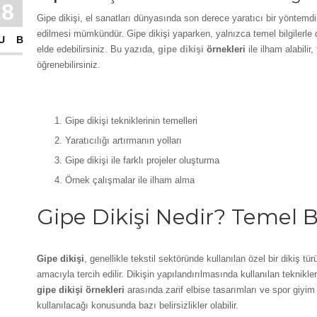
28
Gipe dikişi, el sanatları dünyasında son derece yaratıcı bir yöntemdi
edilmesi mümkündür. Gipe dikişi yaparken, yalnızca temel bilgilerle d
UB
elde edebilirsiniz. Bu yazıda,
gipe dikişi
örnekleri
ile ilham alabilir,
öğrenebilirsiniz.
Ana Noktalar
Gipe dikişi tekniklerinin temelleri
Yaratıcılığı artırmanın yolları
Gipe dikişi ile farklı projeler oluşturma
Örnek çalışmalar ile ilham alma
Gipe Dikişi Nedir? Temel Bi
Gipe dikişi
, genellikle tekstil sektöründe kullanılan özel bir dikiş
amacıyla tercih edilir. Dikişin yapılandırılmasında kullanılan teknikler,
gipe dikişi örnekleri
arasında zarif elbise tasarımları ve spor giyim
kullanılacağı konusunda bazı belirsizlikler olabilir.